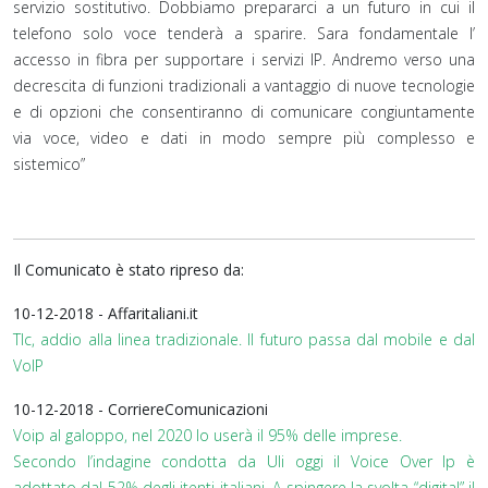
servizio sostitutivo. Dobbiamo prepararci a un futuro in cui il
telefono solo voce tenderà a sparire. Sara fondamentale l’
accesso in fibra per supportare i servizi IP. Andremo verso una
decrescita di funzioni tradizionali a vantaggio di nuove tecnologie
e di opzioni che consentiranno di comunicare congiuntamente
via voce, video e dati in modo sempre più complesso e
sistemico”
Il Comunicato è stato ripreso da:
10-12-2018 - Affaritaliani.it
Tlc, addio alla linea tradizionale. Il futuro passa dal mobile e dal
VoIP
10-12-2018 - CorriereComunicazioni
Voip al galoppo, nel 2020 lo userà il 95% delle imprese.
Secondo l’indagine condotta da Uli oggi il Voice Over Ip è
adottato dal 52% degli itenti italiani. A spingere la svolta “digital” il