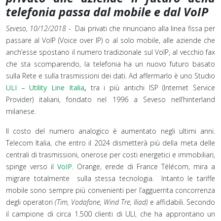
telefonia passa dal mobile e dal VoIP
Seveso, 10/12/2018
- Dai privati che rinunciano alla linea fissa per
passare al VoIP (Voice over IP) o al solo mobile, alle aziende che
anch’esse spostano il numero tradizionale sul VoIP, al vecchio fax
che sta scomparendo, la telefonia ha un nuovo futuro basato
sulla Rete e sulla trasmissioni dei dati. Ad affermarlo è uno Studio
ULI – Utility Line Italia
,
tra i più antichi ISP (Internet Service
Provider) italiani, fondato nel 1996 a Seveso nell’hinterland
milanese.
Il costo del numero analogico è aumentato negli ultimi anni.
Telecom Italia, che entro il 2024 dismetterà più della meta delle
centrali di trasmissioni, onerose per costi energetici e immobiliari,
spinge verso il
VoIP
. Orange, erede di France Télécom, mira a
migrare totalmente sulla stessa tecnologia. Intanto le tariffe
mobile sono sempre più convenienti per l’agguerrita concorrenza
degli operatori
(Tim, Vodafone, Wind Tre, Iliad)
e affidabili. Secondo
il campione di circa 1.500 clienti di ULI, che ha approntano un