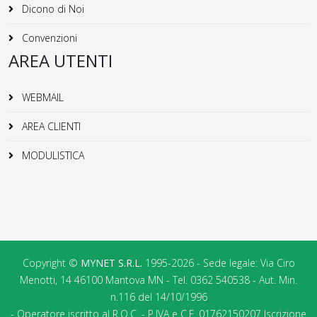
Dicono di Noi
Convenzioni
AREA UTENTI
WEBMAIL
AREA CLIENTI
MODULISTICA
Copyright ©
MYNET S.R.L.
1995-2026 - Sede legale: Via Ciro
Menotti, 14 46100 Mantova MN - Tel. 0362 540538 - Aut. Min.
n.116 del 14/10/1996
- Operatore iscritto al R.O.C. - P.IVA e C.F. 01762150207 Iscrizione