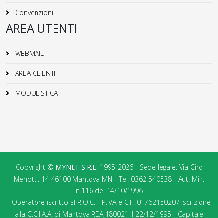
Convenzioni
AREA UTENTI
WEBMAIL
AREA CLIENTI
MODULISTICA
Copyright ©
MYNET S.R.L.
1995-2026 - Sede legale: Via Ciro
Menotti, 14 46100 Mantova MN - Tel. 0362 540538 - Aut. Min.
n.116 del 14/10/1996
- Operatore iscritto al R.O.C. - P.IVA e C.F. 01762150207 Iscrizione
alla C.C.I.A.A. di Mantova REA 180021 il 22/12/1995 - Capitale