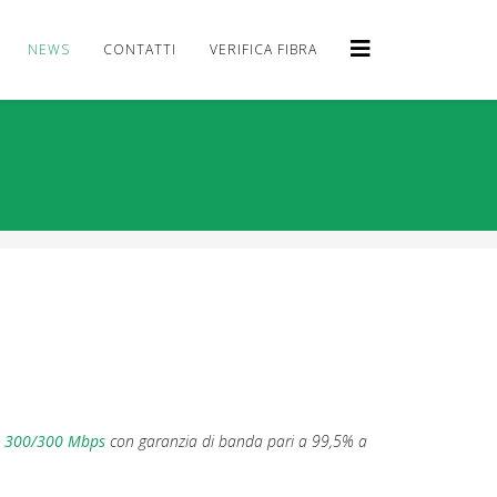
NEWS
CONTATTI
VERIFICA FIBRA
a 300/300 Mbps
con garanzia di banda pari a 99,5% a