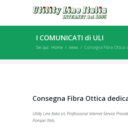
I COMUNICATI di ULI
Sei qui:
Home
news
Consegna Fibra Ottica 
Consegna Fibra Ottica dedic
Utility Line Italia srl, Professional Internet Service Provid
Pompei (NA).