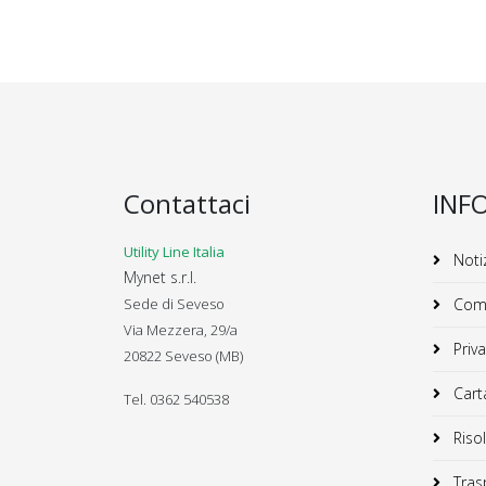
Contattaci
INF
Utility Line Italia
Notiz
Mynet s.r.l.
Sede di Seveso
Comu
Via Mezzera, 29/a
Priva
20822 Seveso (MB)
Carta
Tel. 0362 540538
Risol
Trasp