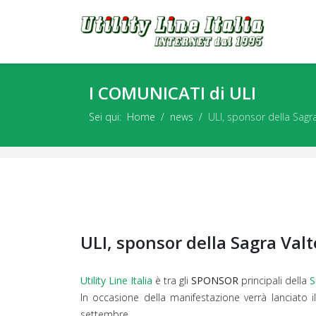
I COMUNICATI di ULI
Sei qui:
Home
news
ULI, sponsor della Sagra
ULI, sponsor della Sagra Valt
Utility Line Italia
è tra gli
SPONSOR
principali della
S
In occasione della manifestazione verrà lanciato i
settembre.