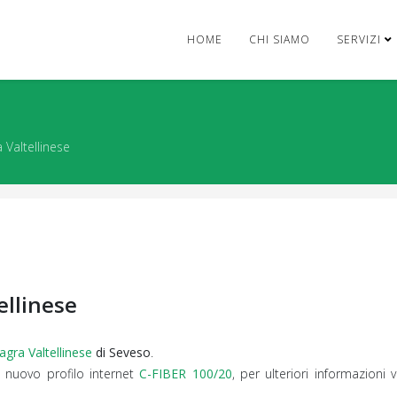
HOME
CHI SIAMO
SERVIZI
 Valtellinese
ellinese
agra Valtellinese
di Seveso
.
l nuovo profilo internet
C-FIBER 100/20
, per ulteriori informazion