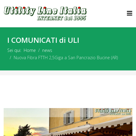
I COMUNICATI di ULI
Sei qui:
Home
news
Nuova Fibra FTTH 2,5Giga a San Pancrazio Bucine (AR)