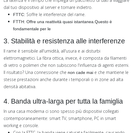
La latenza è il tempo che impiega un pacchetto di dati a viaggiare
dal tuo dispositivo al server e tornare indietro.
Soffre le interferenze del rame.
FTTC:
FTTH: Offre una reattività quasi istantanea.Questo è
fondamentale per le
3. Stabilità e resistenza alle interferenze
Il rame è sensibile all'umidità, all'usura e ai disturbi
elettromagnetici. La fibra ottica, invece, è composta da filamenti
di vetro o polimeri che non subiscono l'influenza di agenti esterni.
Il risultato? Una connessione che
e che mantiene le
non cade mai
stesse prestazioni anche durante i temporali o in zone ad alta
densità abitativa.
4. Banda ultra-larga per tutta la famiglia
In una casa moderna ci sono spesso più dispositivi collegati
contemporaneamente: smart TV, smartphone, PC in smart
working e console.
Con la FTTC, la banda viene saturata facilmente, causando