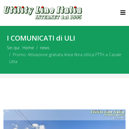
I COMUNICATI di ULI
Sei qui:
Home
news
Promo: Attivazione gratuita linea fibra ottica FTTH a Casale
Litta