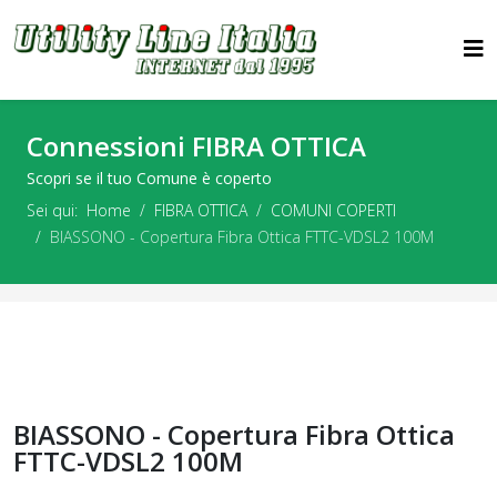
Connessioni FIBRA OTTICA
Scopri se il tuo Comune è coperto
Sei qui:
Home
FIBRA OTTICA
COMUNI COPERTI
BIASSONO - Copertura Fibra Ottica FTTC-VDSL2 100M
BIASSONO - Copertura Fibra Ottica
FTTC-VDSL2 100M