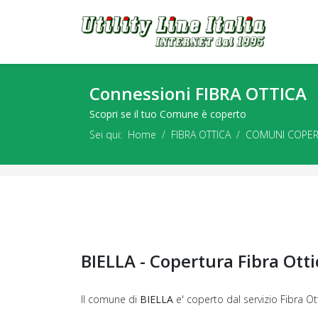
Connessioni FIBRA OTTICA
Scopri se il tuo Comune è coperto
Sei qui:
Home
FIBRA OTTICA
COMUNI COPER
BIELLA - Copertura Fibra Ot
Il comune di
BIELLA
e' coperto dal servizio Fibra Ot