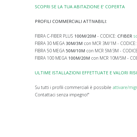
SCOPRI SE LA TUA ABITAZIONE E' COPERTA
PROFILI COMMERCIALI ATTIVABILI:
FIBRA C-FIBER PLUS
100M/20M
- CODICE:
CFIBER
s
FIBRA 30 MEGA
30M/3M
con MCR 3M/1M - CODICE
FIBRA 50 MEGA
50M/10M
con MCR 5M/3M - CODIC
FIBRA 100 MEGA
100M/20M
con MCR 10M/5M - CO
ULTIME ISTALLAZIONI EFFETTUATE E VALORI RI
Su tutti i profili commerciali è possibile
attivare/mig
Contattaci senza impegno!"