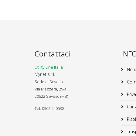
Contattaci
INF
Utility Line Italia
Notiz
Mynet s.r.l.
Sede di Seveso
Comu
Via Mezzera, 29/a
Priva
20822 Seveso (MB)
Carta
Tel. 0362 540538
Risol
Trasp