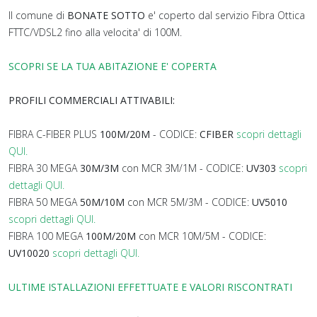
Il comune di
BONATE SOTTO
e' coperto dal servizio Fibra Ottica
FTTC/VDSL2 fino alla velocita' di 100M.
SCOPRI SE LA TUA ABITAZIONE E' COPERTA
PROFILI COMMERCIALI ATTIVABILI:
FIBRA C-FIBER PLUS
100M/20M
- CODICE:
CFIBER
scopri dettagli
QUI.
FIBRA 30 MEGA
30M/3M
con MCR 3M/1M - CODICE:
UV303
scopri
dettagli QUI.
FIBRA 50 MEGA
50M/10M
con MCR 5M/3M - CODICE:
UV5010
scopri dettagli QUI.
FIBRA 100 MEGA
100M/20M
con MCR 10M/5M - CODICE:
UV10020
scopri dettagli QUI.
ULTIME ISTALLAZIONI EFFETTUATE E VALORI RISCONTRATI