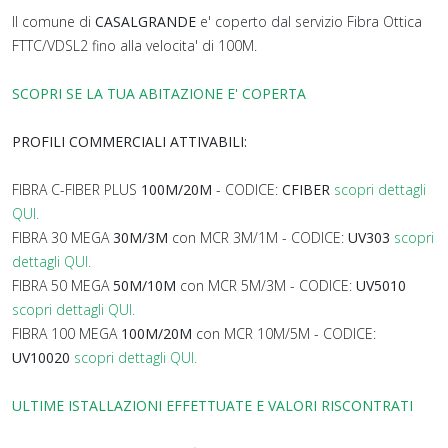
Il comune di
CASALGRANDE
e' coperto dal servizio Fibra Ottica
FTTC/VDSL2 fino alla velocita' di 100M.
SCOPRI SE LA TUA ABITAZIONE E' COPERTA
PROFILI COMMERCIALI ATTIVABILI:
FIBRA C-FIBER PLUS
100M/20M
- CODICE:
CFIBER
scopri dettagli
QUI.
FIBRA 30 MEGA
30M/3M
con MCR 3M/1M - CODICE:
UV303
scopri
dettagli QUI.
FIBRA 50 MEGA
50M/10M
con MCR 5M/3M - CODICE:
UV5010
scopri dettagli QUI.
FIBRA 100 MEGA
100M/20M
con MCR 10M/5M - CODICE:
UV10020
scopri dettagli QUI.
ULTIME ISTALLAZIONI EFFETTUATE E VALORI RISCONTRATI