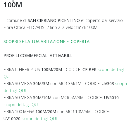
100M
Il comune di
SAN CIPRIANO PICENTINO
e' coperto dal servizio
Fibra Ottica FTTC/VDSL2 fino alla velocita' di 100M.
SCOPRI SE LA TUA ABITAZIONE E' COPERTA
PROFILI COMMERCIALI ATTIVABILI:
FIBRA C-FIBER PLUS
100M/20M
- CODICE:
CFIBER
scopri dettagli
QUI.
FIBRA 30 MEGA
30M/3M
con MCR 3M/1M - CODICE:
UV303
scopri
dettagli QUI.
FIBRA 50 MEGA
50M/10M
con MCR 5M/3M - CODICE:
UV5010
scopri dettagli QUI.
FIBRA 100 MEGA
100M/20M
con MCR 10M/5M - CODICE:
UV10020
scopri dettagli QUI.