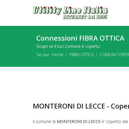
Connessioni FIBRA OTTICA
Scopri se il tuo Comune è coperto
Sei qui:
Home
FIBRA OTTICA
COMUNI COPER
MONTERONI DI LECCE - Coper
Il comune di
MONTERONI DI LECCE
e' coperto dal 