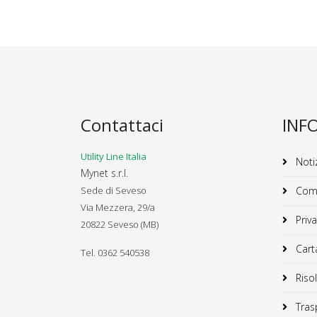
Contattaci
INF
Utility Line Italia
Notiz
Mynet s.r.l.
Sede di Seveso
Comu
Via Mezzera, 29/a
Priva
20822 Seveso (MB)
Carta
Tel. 0362 540538
Risol
Trasp