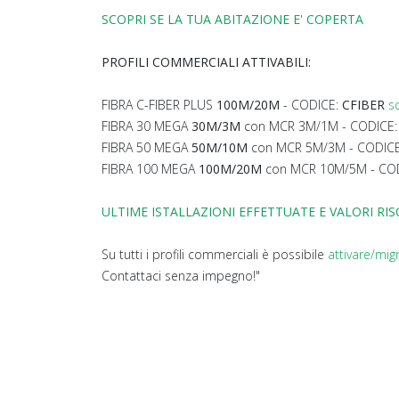
SCOPRI SE LA TUA ABITAZIONE E' COPERTA
PROFILI COMMERCIALI ATTIVABILI:
FIBRA C-FIBER PLUS
100M/20M
- CODICE:
CFIBER
s
FIBRA 30 MEGA
30M/3M
con MCR 3M/1M - CODICE
FIBRA 50 MEGA
50M/10M
con MCR 5M/3M - CODIC
FIBRA 100 MEGA
100M/20M
con MCR 10M/5M - CO
ULTIME ISTALLAZIONI EFFETTUATE E VALORI RI
Su tutti i profili commerciali è possibile
attivare/mig
Contattaci senza impegno!"