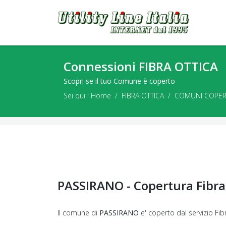
Connessioni FIBRA OTTICA
Scopri se il tuo Comune è coperto
Sei qui:
Home
FIBRA OTTICA
COMUNI COPER
PASSIRANO - Copertura Fibr
Il comune di
PASSIRANO
e' coperto dal servizio Fib