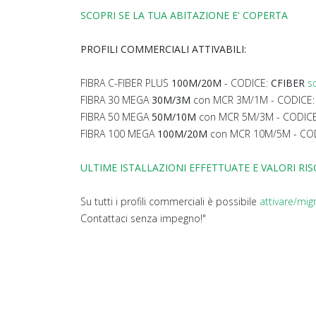
SCOPRI SE LA TUA ABITAZIONE E' COPERTA
PROFILI COMMERCIALI ATTIVABILI:
FIBRA C-FIBER PLUS
100M/20M
- CODICE:
CFIBER
s
FIBRA 30 MEGA
30M/3M
con MCR 3M/1M - CODICE
FIBRA 50 MEGA
50M/10M
con MCR 5M/3M - CODIC
FIBRA 100 MEGA
100M/20M
con MCR 10M/5M - CO
ULTIME ISTALLAZIONI EFFETTUATE E VALORI RI
Su tutti i profili commerciali è possibile
attivare/mig
Contattaci senza impegno!"