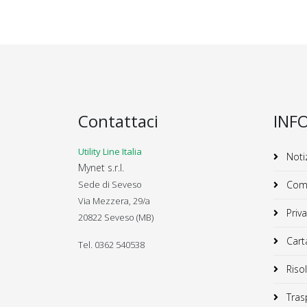
Contattaci
INF
Utility Line Italia
Notiz
Mynet s.r.l.
Sede di Seveso
Comu
Via Mezzera, 29/a
Priva
20822 Seveso (MB)
Carta
Tel. 0362 540538
Risol
Trasp