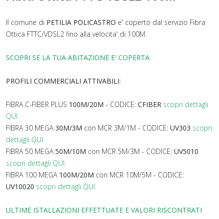
Il comune di
PETILIA POLICASTRO
e' coperto dal servizio Fibra
Ottica FTTC/VDSL2 fino alla velocita' di 100M.
SCOPRI SE LA TUA ABITAZIONE E' COPERTA
PROFILI COMMERCIALI ATTIVABILI:
FIBRA C-FIBER PLUS
100M/20M
- CODICE:
CFIBER
scopri dettagli
QUI.
FIBRA 30 MEGA
30M/3M
con MCR 3M/1M - CODICE:
UV303
scopri
dettagli QUI.
FIBRA 50 MEGA
50M/10M
con MCR 5M/3M - CODICE:
UV5010
scopri dettagli QUI.
FIBRA 100 MEGA
100M/20M
con MCR 10M/5M - CODICE:
UV10020
scopri dettagli QUI.
ULTIME ISTALLAZIONI EFFETTUATE E VALORI RISCONTRATI