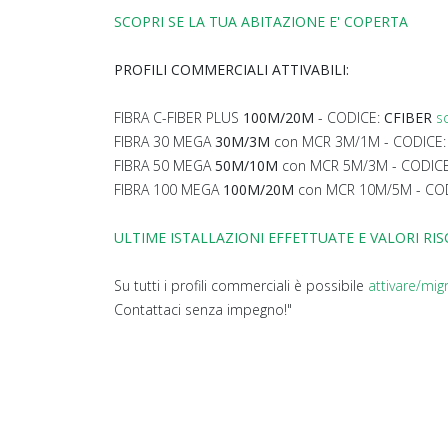
SCOPRI SE LA TUA ABITAZIONE E' COPERTA
PROFILI COMMERCIALI ATTIVABILI:
FIBRA C-FIBER PLUS
100M/20M
- CODICE:
CFIBER
s
FIBRA 30 MEGA
30M/3M
con MCR 3M/1M - CODICE
FIBRA 50 MEGA
50M/10M
con MCR 5M/3M - CODIC
FIBRA 100 MEGA
100M/20M
con MCR 10M/5M - CO
ULTIME ISTALLAZIONI EFFETTUATE E VALORI RI
Su tutti i profili commerciali è possibile
attivare/mig
Contattaci senza impegno!"