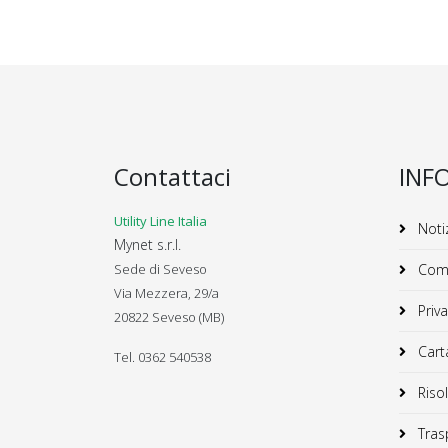
Contattaci
INF
Utility Line Italia
Notiz
Mynet s.r.l.
Sede di Seveso
Comu
Via Mezzera, 29/a
Priva
20822 Seveso (MB)
Carta
Tel. 0362 540538
Risol
Trasp