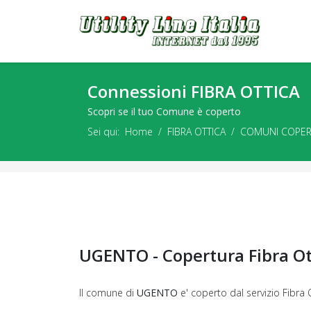
Connessioni FIBRA OTTICA
Scopri se il tuo Comune è coperto
Sei qui:
Home
FIBRA OTTICA
COMUNI COPER
UGENTO - Copertura Fibra O
Il comune di
UGENTO
e' coperto dal servizio Fibra 