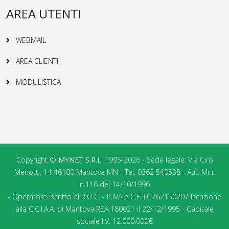
AREA UTENTI
WEBMAIL
AREA CLIENTI
MODULISTICA
Copyright ©
MYNET S.R.L.
1995-2026 - Sede legale: Via Ciro
Menotti, 14 46100 Mantova MN - Tel. 0362 540538 - Aut. Min.
n.116 del 14/10/1996
- Operatore iscritto al R.O.C. - P.IVA e C.F. 01762150207 Iscrizione
alla C.C.I.A.A. di Mantova REA 180021 il 22/12/1995 - Capitale
sociale I.V. 12.000.000€