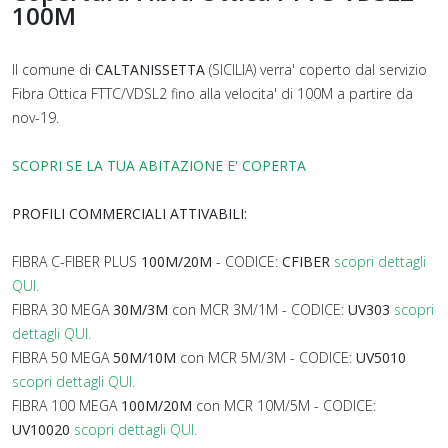
100M
Il comune di
CALTANISSETTA
(SICILIA) verra' coperto dal servizio
Fibra Ottica FTTC/VDSL2 fino alla velocita' di 100M a partire da
nov-19.
SCOPRI SE LA TUA ABITAZIONE E' COPERTA
PROFILI COMMERCIALI ATTIVABILI:
FIBRA C-FIBER PLUS
100M/20M
- CODICE:
CFIBER
scopri dettagli
QUI.
FIBRA 30 MEGA
30M/3M
con MCR 3M/1M - CODICE:
UV303
scopri
dettagli QUI.
FIBRA 50 MEGA
50M/10M
con MCR 5M/3M - CODICE:
UV5010
scopri dettagli QUI.
FIBRA 100 MEGA
100M/20M
con MCR 10M/5M - CODICE:
UV10020
scopri dettagli QUI.