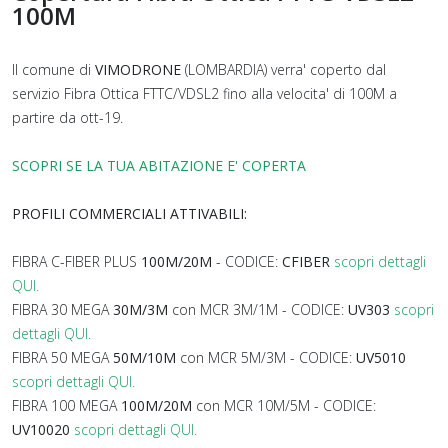
100M
Il comune di
VIMODRONE
(LOMBARDIA) verra' coperto dal
servizio Fibra Ottica FTTC/VDSL2 fino alla velocita' di 100M a
partire da ott-19.
SCOPRI SE LA TUA ABITAZIONE E' COPERTA
PROFILI COMMERCIALI ATTIVABILI:
FIBRA C-FIBER PLUS
100M/20M
- CODICE:
CFIBER
scopri dettagli
QUI.
FIBRA 30 MEGA
30M/3M
con MCR 3M/1M - CODICE:
UV303
scopri
dettagli QUI.
FIBRA 50 MEGA
50M/10M
con MCR 5M/3M - CODICE:
UV5010
scopri dettagli QUI.
FIBRA 100 MEGA
100M/20M
con MCR 10M/5M - CODICE:
UV10020
scopri dettagli QUI.