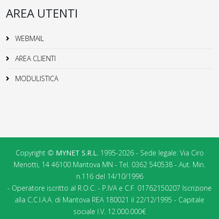
AREA UTENTI
WEBMAIL
AREA CLIENTI
MODULISTICA
Copyright ©
MYNET S.R.L.
1995-2026 - Sede legale: Via Ciro
Menotti, 14 46100 Mantova MN - Tel. 0362 540538 - Aut. Min.
n.116 del 14/10/1996
- Operatore iscritto al R.O.C. - P.IVA e C.F. 01762150207 Iscrizione
alla C.C.I.A.A. di Mantova REA 180021 il 22/12/1995 - Capitale
sociale I.V. 12.000.000€