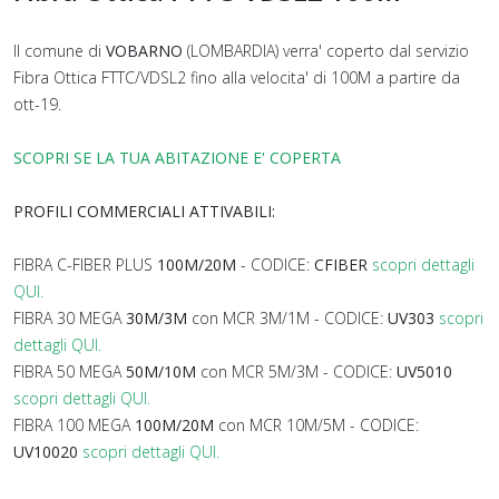
Il comune di
VOBARNO
(LOMBARDIA) verra' coperto dal servizio
Fibra Ottica FTTC/VDSL2 fino alla velocita' di 100M a partire da
ott-19.
SCOPRI SE LA TUA ABITAZIONE E' COPERTA
PROFILI COMMERCIALI ATTIVABILI:
FIBRA C-FIBER PLUS
100M/20M
- CODICE:
CFIBER
scopri dettagli
QUI.
FIBRA 30 MEGA
30M/3M
con MCR 3M/1M - CODICE:
UV303
scopri
dettagli QUI.
FIBRA 50 MEGA
50M/10M
con MCR 5M/3M - CODICE:
UV5010
scopri dettagli QUI.
FIBRA 100 MEGA
100M/20M
con MCR 10M/5M - CODICE:
UV10020
scopri dettagli QUI.