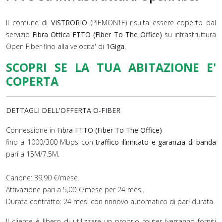
Il comune di
VISTRORIO
(PIEMONTE) risulta essere coperto dal
servizio
Fibra Ottica FTTO (Fiber To The Office)
su infrastruttura
Open Fiber fino alla velocita' di
1Giga.
SCOPRI SE LA TUA ABITAZIONE E'
COPERTA
DETTAGLI DELL'OFFERTA O-FIBER
Connessione in
Fibra FTTO (Fiber To The Office)
fino a 1000/300 Mbps con
traffico illimitato e garanzia di banda
pari a 15M/7.5M.
Canone: 39,90 €/mese.
Attivazione pari a 5,00 €/mese per 24 mesi.
Durata contratto: 24 mesi con rinnovo automatico di pari durata.
Il cliente è libero di utilizzare un proprio router (verranno forniti