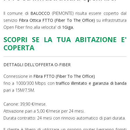
Il comune di
BALOCCO
(PIEMONTE) risulta essere coperto dal
servizio
Fibra Ottica FTTO (Fiber To The Office)
su infrastruttura
Open Fiber fino alla velocita' di
1Giga.
SCOPRI SE LA TUA ABITAZIONE E'
COPERTA
DETTAGLI DELL'OFFERTA O-FIBER
Connessione in
Fibra FTTO (Fiber To The Office)
fino a 1000/300 Mbps con
traffico illimitato e garanzia di banda
pari a 15M/7.5M.
Canone: 39,90 €/mese.
Attivazione pari a 5,00 €/mese per 24 mesi.
Durata contratto: 24 mesi con rinnovo automatico di pari durata.
Il cliente è libero di utilizzare un proprio router (verranno forniti