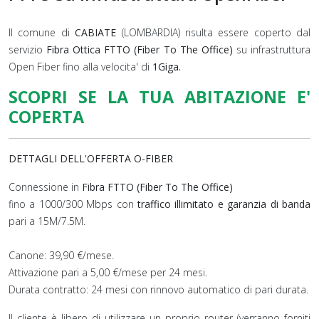
Il comune di
CABIATE
(LOMBARDIA) risulta essere coperto dal
servizio
Fibra Ottica FTTO (Fiber To The Office)
su infrastruttura
Open Fiber fino alla velocita' di
1Giga.
SCOPRI SE LA TUA ABITAZIONE E'
COPERTA
DETTAGLI DELL'OFFERTA O-FIBER
Connessione in
Fibra FTTO (Fiber To The Office)
fino a 1000/300 Mbps con
traffico illimitato e garanzia di banda
pari a 15M/7.5M.
Canone: 39,90 €/mese.
Attivazione pari a 5,00 €/mese per 24 mesi.
Durata contratto: 24 mesi con rinnovo automatico di pari durata.
Il cliente è libero di utilizzare un proprio router (verranno forniti