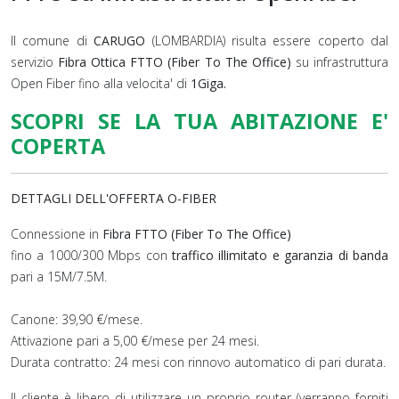
Il comune di
CARUGO
(LOMBARDIA) risulta essere coperto dal
servizio
Fibra Ottica FTTO (Fiber To The Office)
su infrastruttura
Open Fiber fino alla velocita' di
1Giga.
SCOPRI SE LA TUA ABITAZIONE E'
COPERTA
DETTAGLI DELL'OFFERTA O-FIBER
Connessione in
Fibra FTTO (Fiber To The Office)
fino a 1000/300 Mbps con
traffico illimitato e garanzia di banda
pari a 15M/7.5M.
Canone: 39,90 €/mese.
Attivazione pari a 5,00 €/mese per 24 mesi.
Durata contratto: 24 mesi con rinnovo automatico di pari durata.
Il cliente è libero di utilizzare un proprio router (verranno forniti