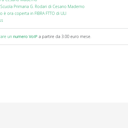
a Scuola Primaria G. Rodari di Cesano Maderno
o è ora coperta in FIBRA FTTO di ULI
ss
rare un
numero VoIP
a partire da 3.00 euro mese.