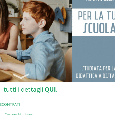
i tutti i dettagli
QUI.
ISCONTRATI
iva a Cesano Maderno