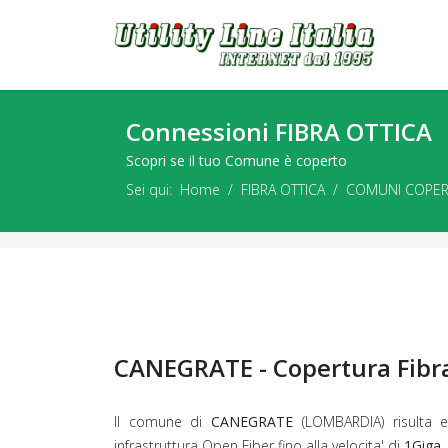
Connessioni FIBRA OTTICA
Scopri se il tuo Comune è coperto
Sei qui:
Home
FIBRA OTTICA
COMUNI COPER
CANEGRATE - Copertura Fibra
Il comune di
CANEGRATE
(LOMBARDIA) risulta e
infrastruttura Open Fiber fino alla velocita' di
1Giga.