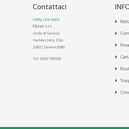
Contattaci
INF
Utility Line Italia
Notiz
Mynet s.r.l.
Sede di Seveso
Comu
Via Mezzera, 29/a
Priva
20822 Seveso (MB)
Carta
Tel. 0362 540538
Risol
Trasp
Condi