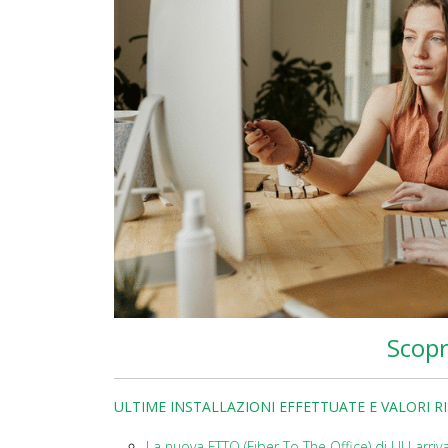
Scopr
ULTIME INSTALLAZIONI EFFETTUATE E VALORI R
La nuova FTTO (Fiber To The Office) di ULI arr