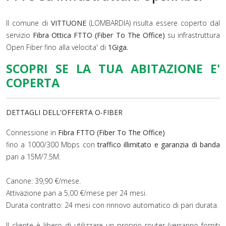
Il comune di
VITTUONE
(LOMBARDIA) risulta essere coperto dal
servizio
Fibra Ottica FTTO (Fiber To The Office)
su infrastruttura
Open Fiber fino alla velocita' di
1Giga.
SCOPRI SE LA TUA ABITAZIONE E'
COPERTA
DETTAGLI DELL'OFFERTA O-FIBER
Connessione in
Fibra FTTO (Fiber To The Office)
fino a 1000/300 Mbps con
traffico illimitato e garanzia di banda
pari a 15M/7.5M.
Canone: 39,90 €/mese.
Attivazione pari a 5,00 €/mese per 24 mesi.
Durata contratto: 24 mesi con rinnovo automatico di pari durata.
Il cliente è libero di utilizzare un proprio router (verranno forniti