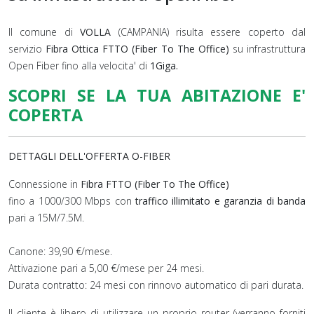
Il comune di
VOLLA
(CAMPANIA) risulta essere coperto dal
servizio
Fibra Ottica FTTO (Fiber To The Office)
su infrastruttura
Open Fiber fino alla velocita' di
1Giga.
SCOPRI SE LA TUA ABITAZIONE E'
COPERTA
DETTAGLI DELL'OFFERTA O-FIBER
Connessione in
Fibra FTTO (Fiber To The Office)
fino a 1000/300 Mbps con
traffico illimitato e garanzia di banda
pari a 15M/7.5M.
Canone: 39,90 €/mese.
Attivazione pari a 5,00 €/mese per 24 mesi.
Durata contratto: 24 mesi con rinnovo automatico di pari durata.
Il cliente è libero di utilizzare un proprio router (verranno forniti