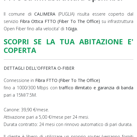
Il comune di
CALIMERA
(PUGLIA) risulta essere coperto dal
servizio
Fibra Ottica FTTO (Fiber To The Office)
su infrastruttura
Open Fiber fino alla velocita' di
1Giga.
SCOPRI SE LA TUA ABITAZIONE E'
COPERTA
DETTAGLI DELL'OFFERTA O-FIBER
Connessione in
Fibra FTTO (Fiber To The Office)
fino a 1000/300 Mbps con
traffico illimitato e garanzia di banda
pari a 15M/7.5M.
Canone: 39,90 €/mese.
Attivazione pari a 5,00 €/mese per 24 mesi.
Durata contratto: 24 mesi con rinnovo automatico di pari durata.
Il cliente è libero di utilizzare un proprio router (verranno forniti