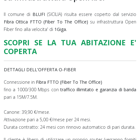
Il comune di
BLUFI
(SICILIA) risulta essere coperto dal servizio
Fibra Ottica FTTO (Fiber To The Office)
su infrastruttura Open
Fiber fino alla velocita' di
1Giga.
SCOPRI SE LA TUA ABITAZIONE E'
COPERTA
DETTAGLI DELL'OFFERTA O-FIBER
Connessione in
Fibra FTTO (Fiber To The Office)
fino a 1000/300 Mbps con
traffico illimitato e garanzia di banda
pari a 15M/7.5M.
Canone: 39,90 €/mese.
Attivazione pari a 5,00 €/mese per 24 mesi.
Durata contratto: 24 mesi con rinnovo automatico di pari durata.
Il cliente è libero di utilizzare un proprio router (verranno forniti