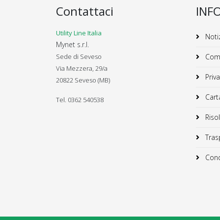
Contattaci
INF
Utility Line Italia
Notiz
Mynet s.r.l.
Sede di Seveso
Comu
Via Mezzera, 29/a
Priva
20822 Seveso (MB)
Carta
Tel. 0362 540538
Risol
Trasp
Condi