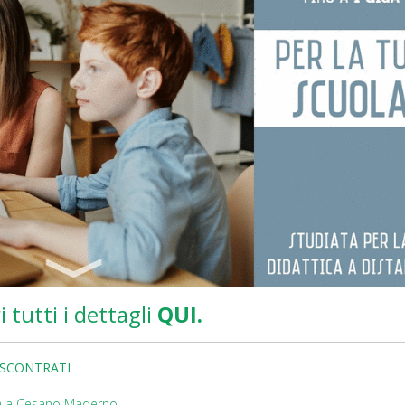
i tutti i dettagli
QUI.
ISCONTRATI
iva a Cesano Maderno