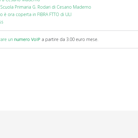
a Scuola Primaria G. Rodari di Cesano Maderno
o è ora coperta in FIBRA FTTO di ULI
ss
rare un
numero VoIP
a partire da 3.00 euro mese.