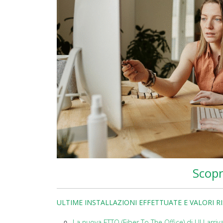
Scopr
ULTIME INSTALLAZIONI EFFETTUATE E VALORI R
La nuova FTTO (Fiber To The Office) di ULI arr