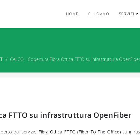
HOME
CHI SIAMO
SERVIZI
TI
CALCO - Copertura Fibra Ottica FTTO su infrastruttura OpenFibe
ica FTTO su infrastruttura OpenFiber
perto dal servizio
Fibra Ottica FTTO (Fiber To The Office)
su infras