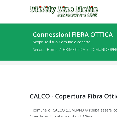
Connessioni FIBRA OTTICA
Scopri se il tuo Comune è coperto
Sei qui:
Home
FIBRA OTTICA
COMUNI COPER
CALCO - Copertura Fibra Ott
Il comune di
CALCO
(LOMBARDIA) risulta essere co
Open Fiber fino alla velocita' di
1Giga.