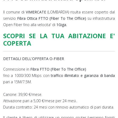
Il comune di
VIMERCATE
(LOMBARDIA) risulta essere coperto dal
servizio
Fibra Ottica FTTO (Fiber To The Office)
su infrastruttura
Open Fiber fino alla velocita' di
1Giga.
SCOPRI SE LA TUA ABITAZIONE E'
COPERTA
DETTAGLI DELL'OFFERTA O-FIBER
Connessione in
Fibra FTTO (Fiber To The Office)
fino a 1000/300 Mbps con
traffico illimitato e garanzia di banda
pari a 15M/7.5M.
Canone: 39,90 €/mese.
Attivazione pari a 5,00 €/mese per 24 mesi.
Durata contratto: 24 mesi con rinnovo automatico di pari durata.
Il cliente è libero di utilizzare un proprio router (verranno forniti