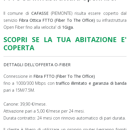
Il comune di
CAFASSE
(PIEMONTE) risulta essere coperto dal
servizio
Fibra Ottica FTTO (Fiber To The Office)
su infrastruttura
Open Fiber fino alla velocita' di
1Giga.
SCOPRI SE LA TUA ABITAZIONE E'
COPERTA
DETTAGLI DELL'OFFERTA O-FIBER
Connessione in
Fibra FTTO (Fiber To The Office)
fino a 1000/300 Mbps con
traffico illimitato e garanzia di banda
pari a 15M/7.5M.
Canone: 39,90 €/mese.
Attivazione pari a 5,00 €/mese per 24 mesi.
Durata contratto: 24 mesi con rinnovo automatico di pari durata.
Il cliente è libero di utilizzare un proprio router (verranno forniti