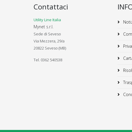
Contattaci
INF
Utility Line Italia
Notiz
Mynet s.r.l.
Sede di Seveso
Comu
Via Mezzera, 29/a
Priva
20822 Seveso (MB)
Carta
Tel. 0362 540538
Risol
Trasp
Condi