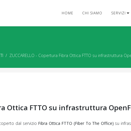
HOME
CHI SIAMO
SERVIZI
TI
ZUCCARELLO - Copertura Fibra Ottica FTTO su infrastruttura Op
a Ottica FTTO su infrastruttura OpenF
 coperto dal servizio
Fibra Ottica FTTO (Fiber To The Office)
su infras