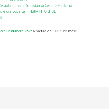
a Scuola Primaria G. Rodari di Cesano Maderno
o è ora coperta in FIBRA FTTO di ULI
ss
rare un
numero VoIP
a partire da 3.00 euro mese.