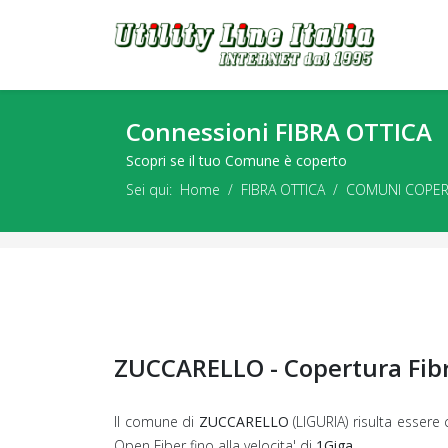
Connessioni FIBRA OTTICA
Scopri se il tuo Comune è coperto
Sei qui:
Home
FIBRA OTTICA
COMUNI COPER
ZUCCARELLO - Copertura Fibr
Il comune di
ZUCCARELLO
(LIGURIA) risulta essere
Open Fiber fino alla velocita' di
1Giga.