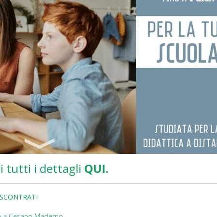
i tutti i dettagli
QUI.
ISCONTRATI
iva a Cesano Maderno