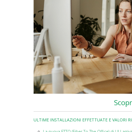
Scopr
ULTIME INSTALLAZIONI EFFETTUATE E VALORI R
La nuova FTTO (Fiber To The Office) di ULI arr