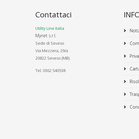
Contattaci
INF
Utility Line Italia
Notiz
Mynet s.r.l.
Sede di Seveso
Comu
Via Mezzera, 29/a
Priva
20822 Seveso (MB)
Carta
Tel. 0362 540538
Risol
Trasp
Condi