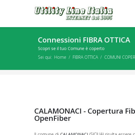
Connessioni FIBRA OTTICA
Scopri se il tuo Comune è coperto
Sei qui:
Home
FIBRA OTTICA
COMUNI COPER
CALAMONACI - Copertura Fibr
OpenFiber
Il comune di
CALAMONACI
(SICILIA) risulta essere