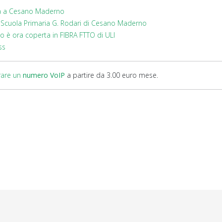
iva a Cesano Maderno
a Scuola Primaria G. Rodari di Cesano Maderno
o è ora coperta in FIBRA FTTO di ULI
ss
rare un
numero VoIP
a partire da 3.00 euro mese.