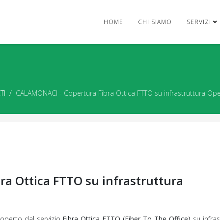
HOME
CHI SIAMO
SERVIZI
TI
CALAMONACI - Copertura Fibra Ottica FTTO su infrastruttura Op
a Ottica FTTO su infrastruttura
 coperto dal servizio
Fibra Ottica FTTO (Fiber To The Office)
su infras