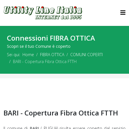
Connessioni FIBRA OTTICA
Scopri se il tuo Comune è coperto
Sei qui:
Home
FIBRA OTTICA
COMUNI COPERTI
BARI - Copertura Fibra Ottica FTTH
BARI - Copertura Fibra Ottica FTTH
Il comune di
BARI
( PUGLIA) risulta essere coperto dal servizio