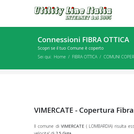
Connessioni FIBRA OTTICA
Scopri se il tuo Comune è coperto
Sei qui:
Home
FIBRA OTTICA
COMUNI COPER
VIMERCATE - Copertura Fibra
Il comune di
VIMERCATE
( LOMBARDIA) risulta es
velocita' di
2.5 Giga.