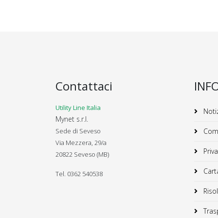
Contattaci
INF
Utility Line Italia
Notiz
Mynet s.r.l.
Sede di Seveso
Comu
Via Mezzera, 29/a
Priva
20822 Seveso (MB)
Carta
Tel. 0362 540538
Risol
Trasp