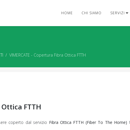
HOME
CHI SIAMO
SERVIZI
TI
VIMERCATE - Copertura Fibra Ottica FTTH
 Ottica FTTH
sere coperto dal servizio
Fibra Ottica FTTH (Fiber To The Home)
f