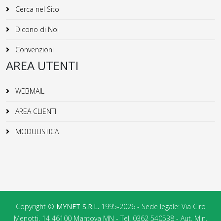
Cerca nel Sito
Dicono di Noi
Convenzioni
AREA UTENTI
WEBMAIL
AREA CLIENTI
MODULISTICA
Copyright ©
MYNET S.R.L.
1995-2026 - Sede legale: Via Ciro
Menotti, 14 46100 Mantova MN - Tel. 0362 540538 - Aut. Min.