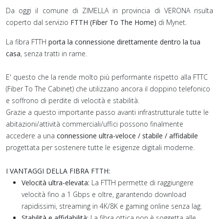
Da oggi il comune di ZIMELLA in provincia di VERONA risulta
coperto dal servizio
FTTH (Fiber To The Home)
di Mynet.
La fibra FTTH
porta la connessione direttamente dentro la tua
casa
, senza tratti in rame.
E' questo che la rende molto più performante rispetto alla FTTC
(Fiber To The Cabinet) che utilizzano ancora il doppino telefonico
e soffrono di perdite di velocità e stabilità.
Grazie a questo importante passo avanti infrastrutturale tutte le
abitazioni/attività commerciali/uffici possono finalmente
accedere a una
connessione ultra-veloce / stabile / affidabile
progettata per sostenere tutte le esigenze digitali moderne.
I VANTAGGI DELLA FIBRA FTTH:
Velocità ultra-elevata:
La FTTH permette di raggiungere
velocità fino a 1 Gbps e oltre, garantendo download
rapidissimi, streaming in 4K/8K e gaming online senza lag.
Stabilità e affidabilità:
La fibra ottica non è soggetta alle