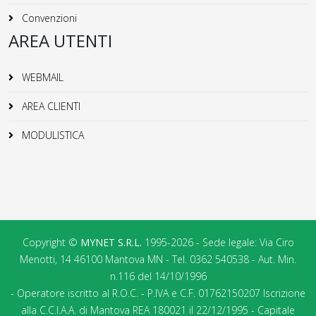
Convenzioni
AREA UTENTI
WEBMAIL
AREA CLIENTI
MODULISTICA
Copyright ©
MYNET S.R.L.
1995-2026 - Sede legale: Via Ciro
Menotti, 14 46100 Mantova MN - Tel. 0362 540538 - Aut. Min.
n.116 del 14/10/1996
- Operatore iscritto al R.O.C. - P.IVA e C.F. 01762150207 Iscrizione
alla C.C.I.A.A. di Mantova REA 180021 il 22/12/1995 - Capitale