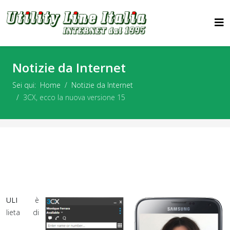
Notizie da Internet
Sei qui:
Home
Notizie da Internet
3CX, ecco la nuova versione 15
ULI
è
lieta di