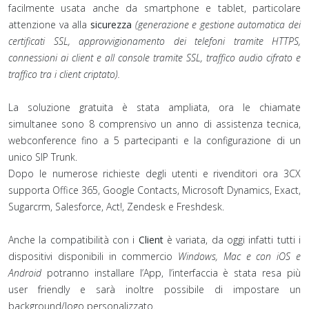
facilmente usata anche da smartphone e tablet, particolare
attenzione va alla
sicurezza
(generazione e gestione automatica dei
certificati SSL, approvvigionamento dei telefoni tramite HTTPS,
connessioni ai client e all console tramite SSL, traffico audio cifrato e
traffico tra i client criptato).
La soluzione gratuita è stata ampliata, ora le chiamate
simultanee sono 8 comprensivo un anno di assistenza tecnica,
webconference fino a 5 partecipanti e la configurazione di un
unico SIP Trunk.
Dopo le numerose richieste degli utenti e rivenditori ora 3CX
supporta Office 365, Google Contacts, Microsoft Dynamics, Exact,
Sugarcrm, Salesforce, Act!, Zendesk e Freshdesk.
Anche la compatibilità con i
Client
è variata, da oggi infatti tutti i
dispositivi disponibili in commercio
Windows, Mac e con iOS e
Android
potranno installare l’App, l’interfaccia è stata resa più
user friendly e sarà inoltre possibile di impostare un
background/logo personalizzato.