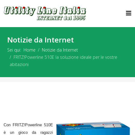
Notizie da Internet
Sei qui:
Home
Notizie da Internet
FRITZ!Powerline 510E la soluzione ideale per le vostre
abitazioni
Con
FRITZ!Powerline 510E
è un gioco da ragazzi