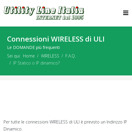
Connessioni WIRELESS di ULI
Le DOMANDE più frequenti
Sei qui:
Home
WIRELESS
F.A.Q.
IP Statico o IP dinamico?
Per tutte le connessioni WIRELESS di ULI è previsto un Indirizzo IP
Dinamico.