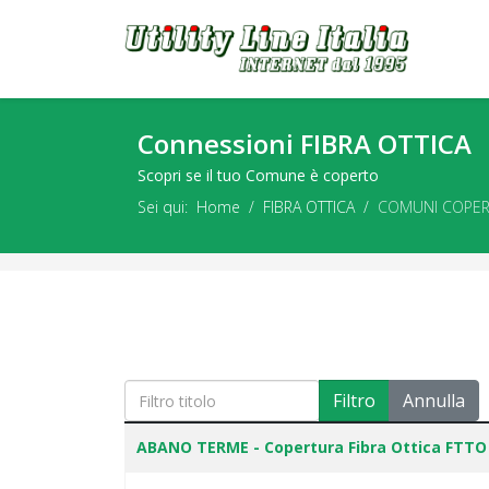
Connessioni FIBRA OTTICA
Scopri se il tuo Comune è coperto
Sei qui:
Home
FIBRA OTTICA
COMUNI COPER
Filtro titolo
Filtro
Annulla
Articles
Titolo
ABANO TERME - Copertura Fibra Ottica FTTO 