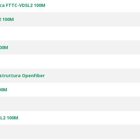
tica FTTC-VDSL2 100M
2 100M
100M
astruttura OpenFiber
00M
SL2 100M