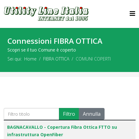
Connessioni FIBRA OTTICA
Scopri se il tuo Comune è coperto
Sei qui:
Home
FIBRA OTTICA
COMUNI COPERTI
Filtro titolo
Filtro
Annulla
Articles
Titolo
BAGNACAVALLO - Copertura Fibra Ottica FTTO su
infrastruttura OpenFiber