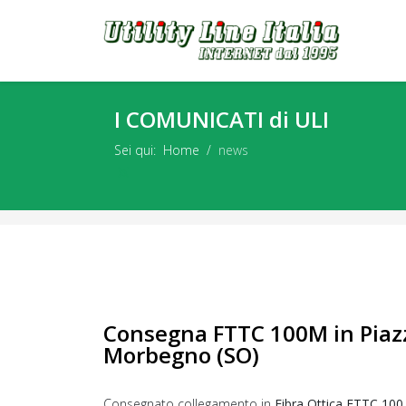
I COMUNICATI di ULI
Sei qui:
Home
news
Voci Feed
Consegna FTTC 100M in Piaz
Morbegno (SO)
Consegnato collegamento in
Fibra Ottica FTTC 10