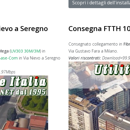
Scopri i dettagli dell'instal
ievo a Seregno
Consegna FTTH 10
Consegnato collegamento in
Fib
 Mega
(
UV303
30M/3M
) in
Via Gustavo Fara a Milano.
Base-Com
in Via Nievo a Seregno
Valori riscontrati:
Download=99.9
2.97Mbps