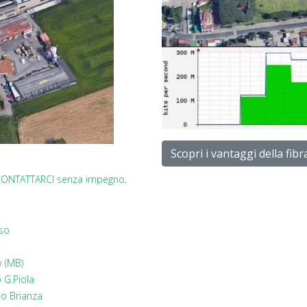
Scopri i vantaggi della fibr
ONTATTARCI senza impegno
.
eso
o (MB)
 G.Piola
o Brianza