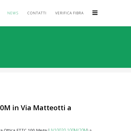
NEWS
CONTATTI
VERIFICA FIBRA
M in Via Matteotti a
ra Ottica FTTC 100 Mega
(
UV10020 100M/20M
) a