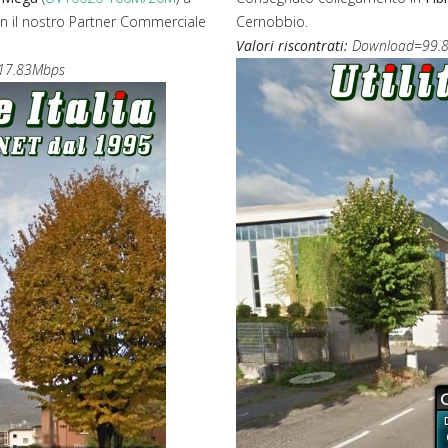
n il nostro Partner Commerciale
Cernobbio.
Valori riscontrati:
Download=99.8
17.83Mbps