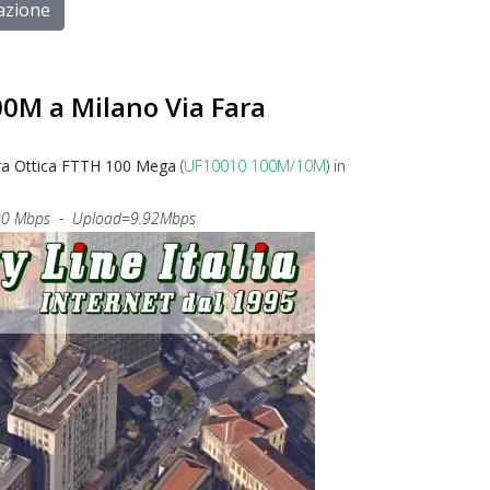
lazione
0M a Milano Via Fara
ra Ottica FTTH 100 Mega
(
UF10010 100M/10M
) in
0 Mbps - Upload=9.92Mbps