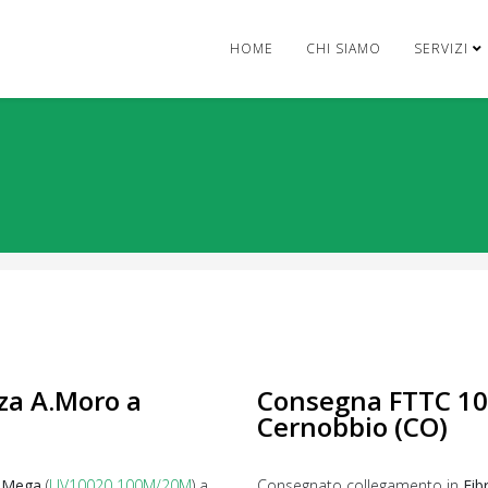
HOME
CHI SIAMO
SERVIZI
za A.Moro a
Consegna FTTC 100
Cernobbio (CO)
0 Mega
(
UV10020 100M/20M
) a
Consegnato collegamento in
Fib